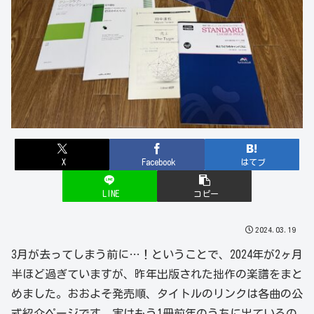
X
Facebook
はてブ
LINE
コピー
2024.03.19
3月が去ってしまう前に…！ということで、2024年が2ヶ月
半ほど過ぎていますが、昨年出版された拙作の楽譜をまと
めました。おおよそ発売順、タイトルのリンクは各曲の公
式紹介ページです。実はもう1冊前年のうちに出ているの