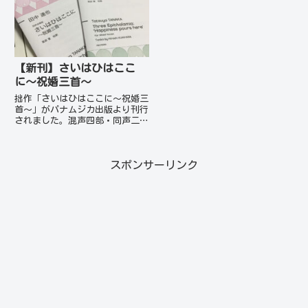
れます。来月には課題曲の参考演
スト含めそれぞれの自宅で録音し
奏を収録したCDも発売予定...
ていただいた音源をこち...
【新刊】さいはひはここ
に〜祝婚三首〜
拙作「さいはひはここに〜祝婚三
首〜」がパナムジカ出版より刊行
されました。混声四部・同声二部
版の同時リリースです。同社から
の作品出版は初となります。テキ
ストは歌人・詩人・合唱指揮者・
スポンサーリンク
ピアニストと、マルチに活躍する
栗原寛さんの手による三首の短
歌...