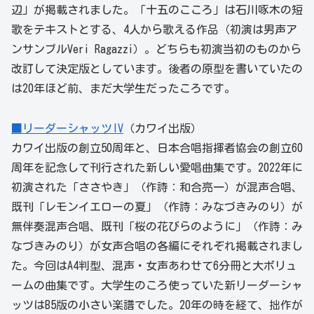
辺」が掲載されました。「十五のこころ」は石川啄木の短
歌をテキストとする、4人から歌える作品（初演は男声ア
ンサンブルVeri Ragazzi）。どちらも初演当初のものから
改訂して決定版としています。後者の原型を書いていたの
は20年ほど前、まだ大学生だったころです。
■リーダーシャッツIV
（カワイ出版）
カワイ出版の創立50周年と、日本合唱指揮者協会の創立60
周年を記念して刊行された新しい愛唱曲集です。2022年に
初演された「ささやき」（作詩：和合亮一）が混声合唱、
既刊「レモンイエローの夏」（作詩：みなづきみのり）が
無伴奏混声合唱、既刊「桜の花びらのように」（作詩：み
なづきみのり）が女声合唱の各編にそれぞれ掲載されまし
た。今回はA4判型、混声・女声あわせて6分冊と大ボリュ
ームの曲集です。大学生のころ使っていた新リーダーシャ
ッツはB5版の小さい楽譜でした。20年の時を経て、拙作が