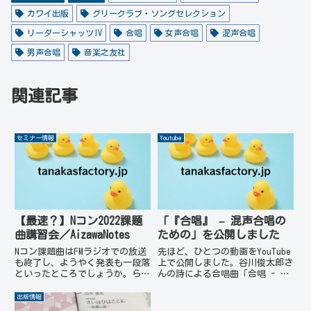
カワイ出版
グリークラブ・ソングセレクション
リーダーシャッツIV
合唱
女声合唱
混声合唱
男声合唱
音楽之友社
関連記事
セミナー情報
Youtube
【最速？】Nコン2022課題
「『合唱』 – 混声合唱の
曲講習会／AizawaNotes
ための」を公開しました
Nコン課題曲はFMラジオでの放送
先ほど、ひとつの動画をYouTube
も終了し、ようやく発表も一段落
上で公開しました。谷川俊太郎さ
といったところでしょうか。らじ
んの詩による合唱曲「合唱 - 混
る★らじるで5/2（月）まで聴き
声合唱のための」です。「合唱」
逃しができるので、ぜひお聴きく
というタイトルの詩に作曲しまし
出版情報
ださい。作編曲者のコメントも流
た。ライブ録音ではなく、ピアニ